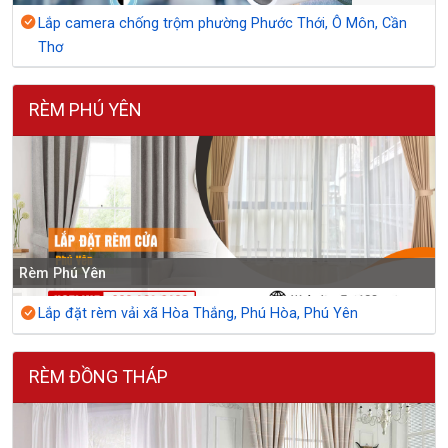
Lắp camera chống trộm phường Phước Thới, Ô Môn, Cần
Thơ
RÈM PHÚ YÊN
Rèm Phú Yên
Lắp đặt rèm vải xã Hòa Thắng, Phú Hòa, Phú Yên
RÈM ĐỒNG THÁP