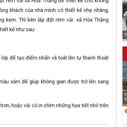
ặt rèm vải xã Hòa Thắng để thiết kế cho không
òng khách của nhà mình có thiết kế nhẹ nhàng,
ắng kem. Thì bên lắp đặt rèm vải xã Hòa Thắng
hiết kế như sau:
T
2 lớp để tạo điểm nhấn và toát lên tự thanh thoát
màu xám để giúp không gian được trở lên sang
T
T
 trơn, hoặc vải có in chìm những họa tiết nhỏ trên