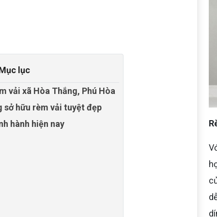
Mục lục
èm vải xã Hòa Thắng, Phú Hòa
 sở hữu rèm vải tuyệt đẹp
Rè
ịnh hành hiện nay
Vớ
họ
cử
dễ
dí