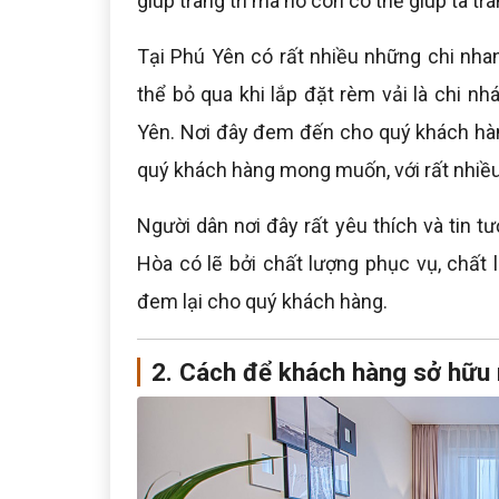
giúp trang trí mà nó còn có thể giúp ta trá
Tại Phú Yên có rất nhiều những chi nha
thể bỏ qua khi lắp đặt rèm vải là chi n
Yên. Nơi đây đem đến cho quý khách hà
quý khách hàng mong muốn, với rất nhiều 
Người dân nơi đây rất yêu thích và tin 
Hòa có lẽ bởi chất lượng phục vụ, chấ
đem lại cho quý khách hàng.
2. Cách để khách hàng sở hữu 