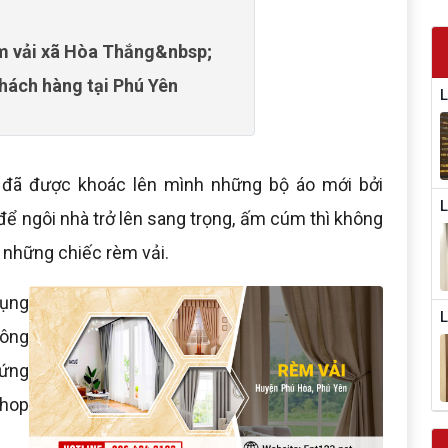
èm vải xã Hòa Thắng&nbsp;
hách hàng tại Phú Yên
L
à đã được khoác lên mình những bộ áo mới bởi
L
 để ngôi nhà trở lên sang trọng, ấm cúm thì không
 những chiếc rèm vải.
dụng
L
hông
 ứng
shop