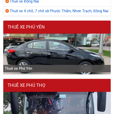
Thuê xe Đồng Nai
Thuê xe 4 chỗ, 7 chỗ xã Phước Thiền, Nhơn Trạch, Đồng Nai
THUÊ XE PHÚ YÊN
Thuê xe Phú Yên
THUÊ XE PHÚ THỌ