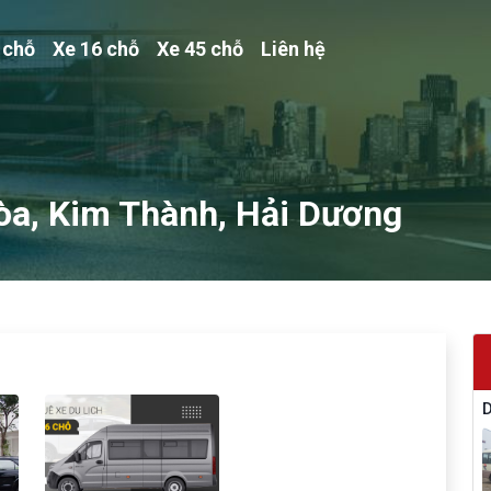
 chỗ
Xe 16 chỗ
Xe 45 chỗ
Liên hệ
Hòa, Kim Thành, Hải Dương
D