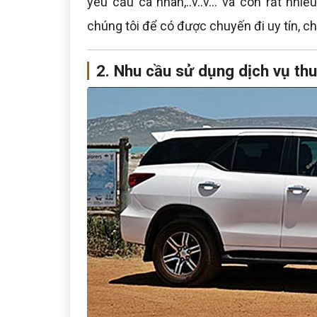
yêu cầu cá nhân,..v..v... và cón rất nh
chúng tôi để có được chuyến đi uy tín, ch
2. Nhu cầu sử dụng dịch vụ thu