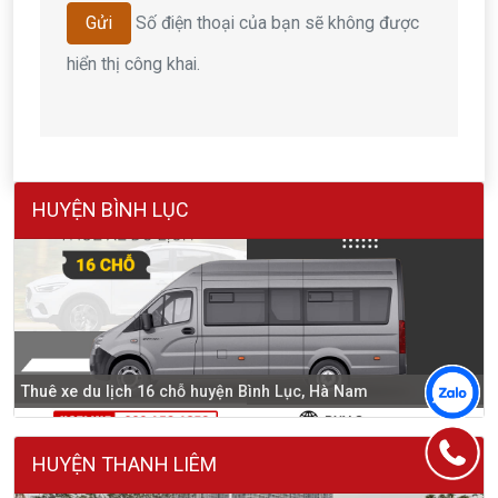
Số điện thoại của bạn sẽ không được
Gửi
hiển thị công khai.
HUYỆN BÌNH LỤC
Thuê xe du lịch 16 chỗ huyện Bình Lục, Hà Nam
HUYỆN THANH LIÊM