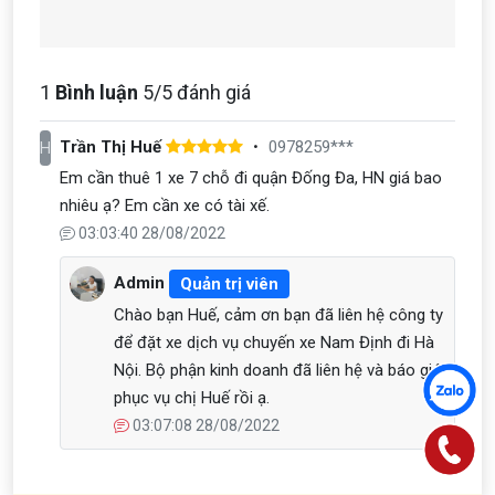
1
Bình luận
5
/5 đánh giá
Trần Thị Huế
0978259***
H
Em cần thuê 1 xe 7 chỗ đi quận Đống Đa, HN giá bao
nhiêu ạ? Em cần xe có tài xế.
03:03:40 28/08/2022
Admin
Quản trị viên
Chào bạn Huế, cảm ơn bạn đã liên hệ công ty
để đặt xe dịch vụ chuyến xe Nam Định đi Hà
Nội. Bộ phận kinh doanh đã liên hệ và báo giá
phục vụ chị Huế rồi ạ.
03:07:08 28/08/2022