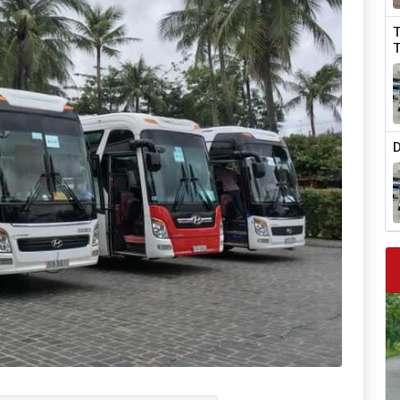
T
T
D